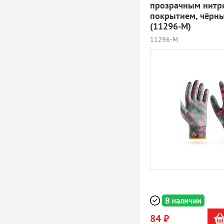
прозрачным нитр
покрытием, чёрны
(11296-M)
11296-M
В наличии
84 ₽