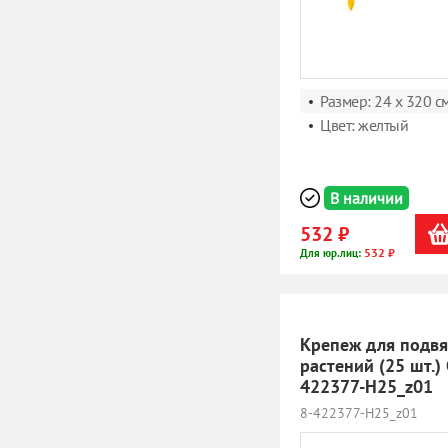
Размер: 24 x 320 с
Цвет: желтый
В наличии
532 ₽
532 ₽
Для юр.лиц:
Крепеж для подвя
растений (25 шт.)
422377-H25_z01
8-422377-H25_z01