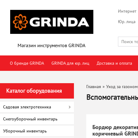
Интернет 
Юр. лица
Магазин инструментов GRINDA
О бренде GRINDA
GRINDA для юр. лиц
Доставка и оплата
Главная
»
Уход за газоном
Каталог оборудования
Вспомогательн
Садовая электротехника
Снегоуборочный инвентарь
Бордюр декорати
Уборочный инвентарь
коричневый GRIND