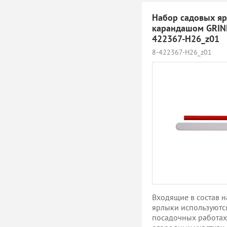
Набор садовых яр
карандашом GRIN
422367-H26_z01
8-422367-H26_z01
Входящие в состав 
ярлыки используютс
посадочных работах