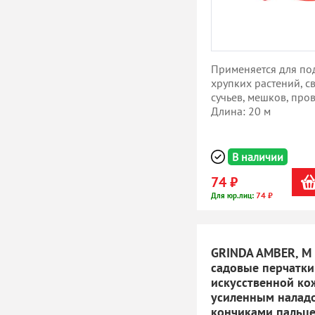
Применяется для по
хрупких растений, с
сучьев, мешков, пров
Длина: 20 м
В наличии
74 ₽
74 ₽
Для юр.лиц:
GRINDA AMBER, M (
садовые перчатки
искусственной ко
усиленным налад
кончиками пальце