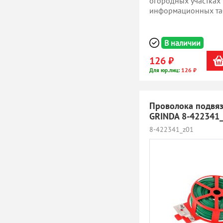
огородных участках 
информационных та
В наличии
126 ₽
126 ₽
Для юр.лиц:
Проволока подвяз
GRINDA 8-422341
8-422341_z01