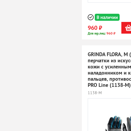
В наличии
960 ₽
960 ₽
Для юр.лиц:
GRINDA FLORA, M (
перчатки из иску
кожи с усиленны
наладонником и 
пальцев, противо
PRO Line (1138-M)
1138-M