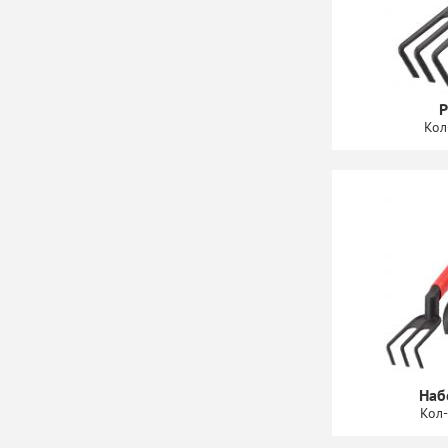
Р
Кол
Наб
Кол-