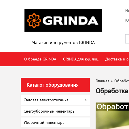
И
Ю
Магазин инструментов GRINDA
О бренде GRINDA
GRINDA для юр. лиц
Доставка и о
Главная
»
Обрабо
Каталог оборудования
Обработка
Садовая электротехника
Снегоуборочный инвентарь
Уборочный инвентарь