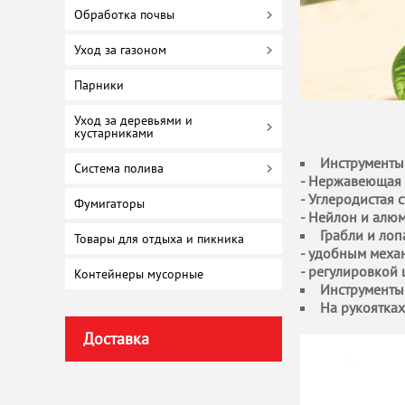
Обработка почвы
Уход за газоном
Парники
Уход за деревьями и
кустарниками
Инструменты 
Система полива
- Нержавеющая 
- Углеродистая с
Фумигаторы
- Нейлон и алю
Грабли и ло
Товары для отдыха и пикника
- удобным меха
- регулировкой
Контейнеры мусорные
Инструменты
На рукоятках
Доставка