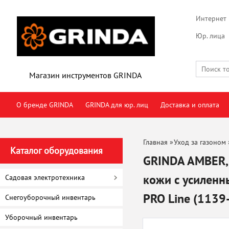
Интернет 
Юр. лица
Магазин инструментов GRINDA
О бренде GRINDA
GRINDA для юр. лиц
Доставка и оплата
Главная
»
Уход за газоном
Каталог оборудования
GRINDA AMBER, 
кожи с усиленн
Садовая электротехника
PRO Line (1139
Снегоуборочный инвентарь
Уборочный инвентарь