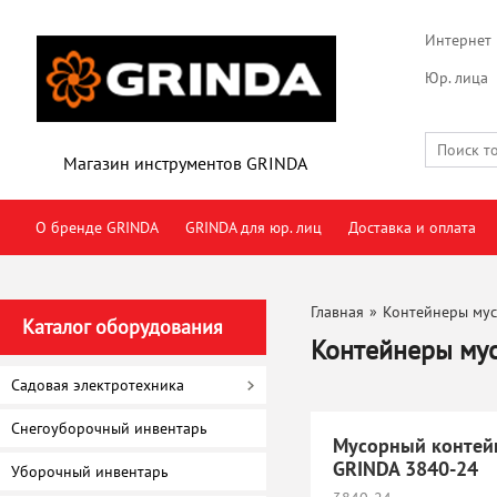
Интернет 
Юр. лица
Магазин инструментов GRINDA
О бренде GRINDA
GRINDA для юр. лиц
Доставка и оплата
Главная
»
Контейнеры му
Каталог оборудования
Контейнеры му
Садовая электротехника
Снегоуборочный инвентарь
Мусорный контей
GRINDA 3840-24
Уборочный инвентарь