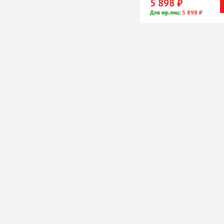
5 898 ₽
5 898 ₽
Для юр.лиц: