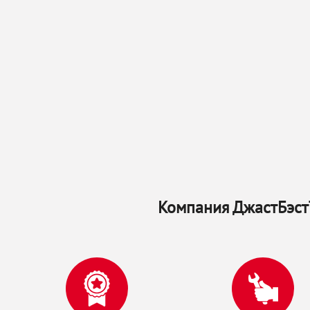
Компания ДжастБэстТ