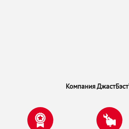
Компания ДжастБэстТ