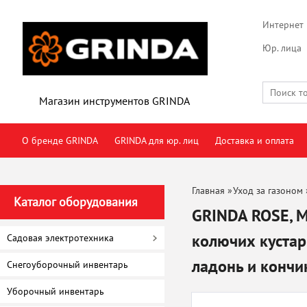
Интернет 
Юр. лица
Магазин инструментов GRINDA
О бренде GRINDA
GRINDA для юр. лиц
Доставка и оплата
Главная
»
Уход за газоном
Каталог оборудования
GRINDA ROSE, M
колючих кустар
Садовая электротехника
ладонь и кончи
Снегоуборочный инвентарь
Уборочный инвентарь