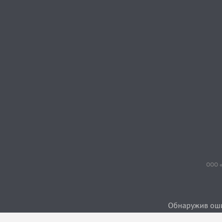
ООО «
Обнаружив ошиб