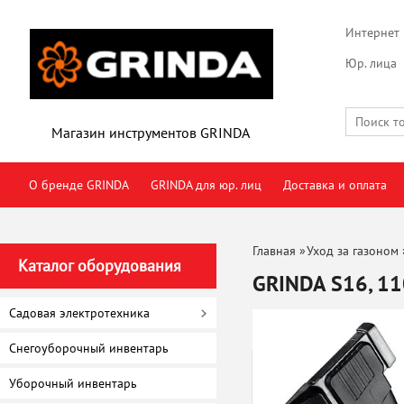
Интернет 
Юр. лица
Магазин инструментов GRINDA
О бренде GRINDA
GRINDA для юр. лиц
Доставка и оплата
Главная
»
Уход за газоном
Каталог оборудования
GRINDA S16, 11
(20687)
Садовая электротехника
Снегоуборочный инвентарь
Уборочный инвентарь