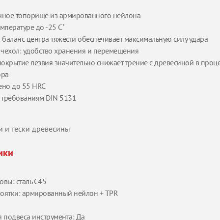
чное топорище из армированного нейлона
мпературе до -25 С˚
баланс центра тяжести обеспечивает максимальную силу удара
чехол: удобство хранения и перемещения
окрытие лезвия значительно снижает трение с древесиной в проц
ора
ено до 55 HRC
т требованиям DIN 5131
и и тески древесины
ики
овы: сталь С45
оятки: армированный нейлон + TPR
я подвеса инструмента: Да