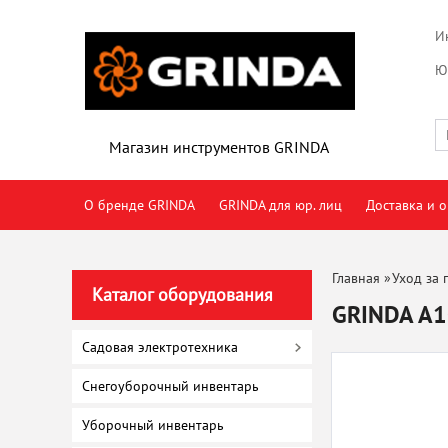
И
Ю
Магазин инструментов GRINDA
О бренде GRINDA
GRINDA для юр. лиц
Доставка и о
Главная
»
Уход за 
Каталог оборудования
GRINDA A10
Садовая электротехника
Снегоуборочный инвентарь
Уборочный инвентарь