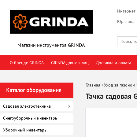
Интернет 
Юр. лица
Магазин инструментов GRINDA
О бренде GRINDA
GRINDA для юр. лиц
Доставка и оплата
Главная
»
Уход за газоном
Каталог оборудования
Тачка садовая
Садовая электротехника
Снегоуборочный инвентарь
Уборочный инвентарь