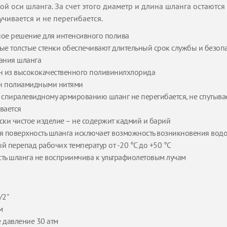
ой оси шланга. За счет этого диаметр и длина шланга остаются
учивается и не перегибается.
ое решение для интенсивного полива
ые толстые стенки обеспечивают длительный срок службы и безопа
ания шланга
н из высококачественного поливинилхлорида
н полиамидными нитями
 спиралевидному армированию шланг не перегибается, не спутывае
вается
ски чистое изделие – не содержит кадмий и барий
я поверхность шланга исключает возможность возникновения вод
й перепад рабочих температур от -20 °С до +50 °С
ть шланга не восприимчива к ультрафиолетовым лучам
/2"
м
 давление 30 атм