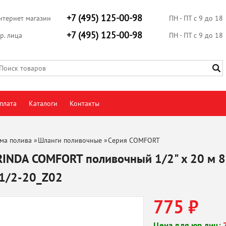
+7 (495) 125-00-98
нтернет магазин
ПН - ПТ с 9 до 18
+7 (495) 125-00-98
р. лица
ПН - ПТ с 9 до 18
плата
Каталоги
Контакты
ма полива
»
Шланги поливочные
»
Серия COMFORT
INDA COMFORT поливочный 1/2" x 20 м 8
1/2-20_Z02
775 ₽
Цена для юр.лиц: