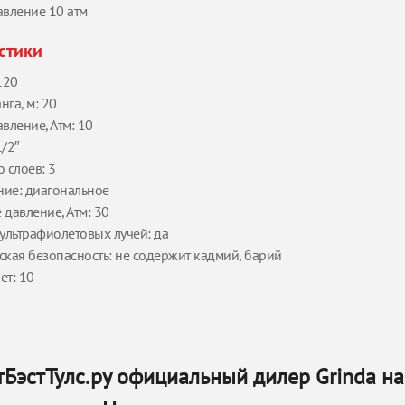
авление 10 атм
стики
120
га, м: 20
вление, Атм: 10
1/2″
 слоев: 3
ие: диагональное
давление, Атм: 30
 ультрафиолетовых лучей: да
ская безопасность: не содержит кадмий, барий
ет: 10
БэстТулс.ру официальный дилер Grinda на