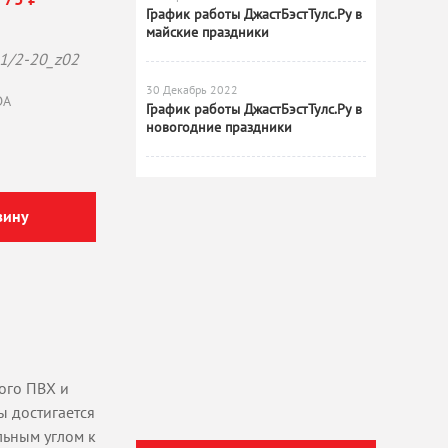
График работы ДжастБэстТулс.Ру в
майские праздники
1/2-20_z02
30 Декабрь 2022
DA
График работы ДжастБэстТулс.Ру в
новогодние праздники
зину
ого ПВХ и
 достигается
льным углом к