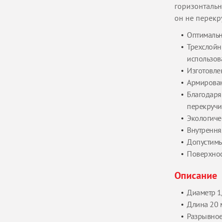
горизонтальн
он не перекр
Оптимальн
Трехслойн
использов
Изготовле
Армирова
Благодаря
перекручи
Экологиче
Внутрення
Допустимы
Поверхнос
Описание
Диаметр 1
Длина 20 
Разрывное