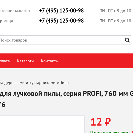
+7 (495) 125-00-98
нтернет магазин
ПН - ПТ с 9 до 18
+7 (495) 125-00-98
р. лица
ПН - ПТ с 9 до 18
плата
Каталоги
Контакты
за деревьями и кустарниками
»
Пилы
для лучковой пилы, серия PROFI, 760 мм
76
12 ₽
Цена для юр.лиц: