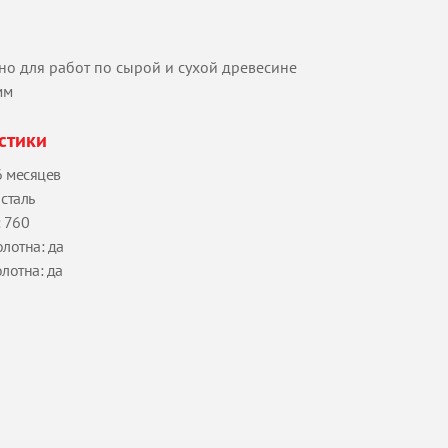
о для работ по сырой и сухой древесине
мм
стики
6 месяцев
сталь
: 760
лотна: да
лотна: да