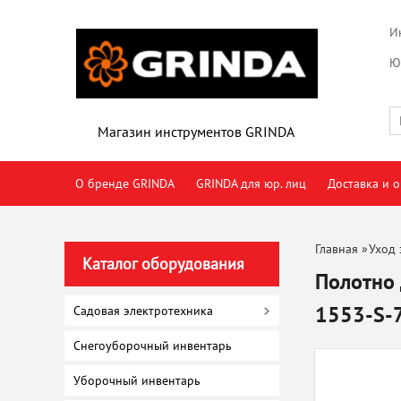
И
Ю
Магазин инструментов GRINDA
О бренде GRINDA
GRINDA для юр. лиц
Доставка и о
Главная
»
Уход 
Каталог оборудования
Полотно 
1553-S-
Садовая электротехника
Снегоуборочный инвентарь
Уборочный инвентарь