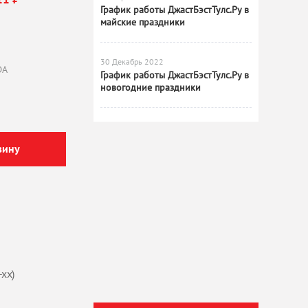
График работы ДжастБэстТулс.Ру в
майские праздники
30 Декабрь 2022
DA
График работы ДжастБэстТулс.Ру в
новогодние праздники
зину
хх)