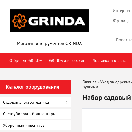
Интернет 
Юр. лица
Магазин инструментов GRINDA
О бренде GRINDA
GRINDA для юр. лиц
Доставка и оплата
Главная
»
Уход за деревья
Каталог оборудования
ручками
Набор садовый
Садовая электротехника
Снегоуборочный инвентарь
Уборочный инвентарь