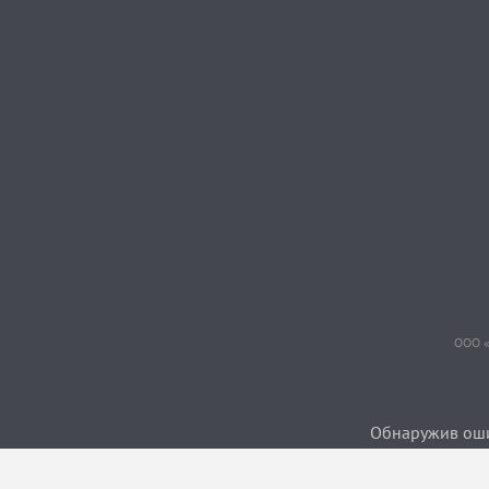
ООО «
Обнаружив ошиб