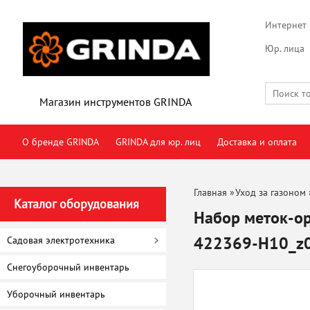
Интернет 
Юр. лица
Магазин инструментов GRINDA
О бренде GRINDA
GRINDA для юр. лиц
Доставка и оплата
Главная
»
Уход за газоном
Каталог оборудования
Набор меток-ор
422369-H10_z
Садовая электротехника
Снегоуборочный инвентарь
Уборочный инвентарь