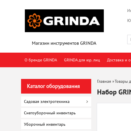
И
Ю
Магазин инструментов GRINDA
О бренде GRINDA
GRINDA для юр. лиц
Доставка и о
Главная
»
Товары д
Каталог оборудования
Набор GRI
Садовая электротехника
Снегоуборочный инвентарь
Уборочный инвентарь