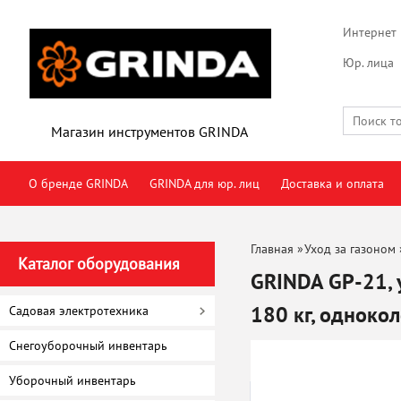
Интернет 
Юр. лица
Магазин инструментов GRINDA
О бренде GRINDA
GRINDA для юр. лиц
Доставка и оплата
Главная
»
Уход за газоном
Каталог оборудования
GRINDA GP-21, 
180 кг, однокол
Садовая электротехника
садовая PROLin
Снегоуборочный инвентарь
Уборочный инвентарь