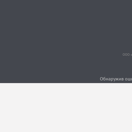
ООО «
Обнаружив ошиб