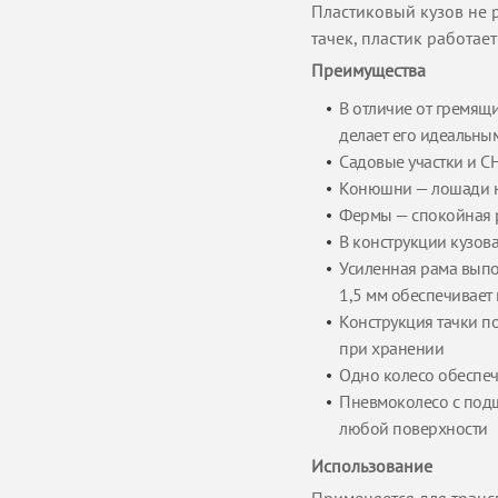
Пластиковый кузов не р
тачек, пластик работае
Преимущества
В отличие от гремящи
делает его идеальным
Садовые участки и СН
Конюшни — лошади не
Фермы — спокойная р
В конструкции кузов
Усиленная рама выпо
1,5 мм обеспечивает 
Конструкция тачки по
при хранении
Одно колесо обеспе
Пневмоколесо с под
любой поверхности
Использование